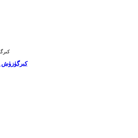
كىرگۈزۈش ۋ