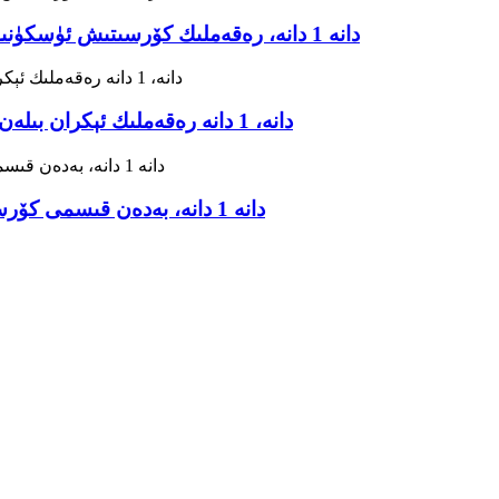
R-C101B: TENS+EMS+IF+RUSS 4 دانە 1 دانە، رەقەملىك كۆرسىتىش ئۈسكۈنىسى بار
R-C101W: TENS+EMS+IF+RUSS+MIC 5 دانە، 1 دانە رەقەملىك ئېكران بىلەن
R-C101H: TENS+IF 2 دانە 1 دانە، بەدەن قىسمى كۆرسىتىش ئىقتىدارىغا ئىگە