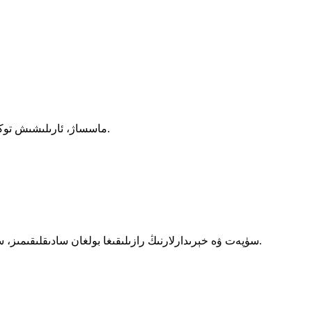
بىزنىڭ كەڭ دائىرىلىك مەھسۇلاتلىرىمىز TENS، EMS، ماسساژ، ئارىلىشىش توكى، مىكرو توك ۋە باشقا ئىلغار ئېلېكترو داۋالاش ئۈسكۈنىلىرىنى ئۆز ئىچىگە ئالىدۇ.
سۈپەت ۋە خېرىدارلارنىڭ رازىلىقىغا بولغان سادىقلىقىمىز، ساغلاملىق خادىملىرى ۋە ئىشەنچلىك ئاغرىقنى داۋالاش چارىلىرىنى ئىزدەۋاتقان شەخسلەر ئارىسىدا بىزگە كۈچلۈك ئابروي ئېلىپ كەلدى.