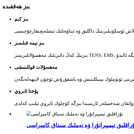
بىز ھەققىدە
بىز كىم
بىز نېمە قىلىمىز
مەھسۇلات قوللىنىشى
پۇختا ئابروي
ۇراقلىق تېمپېراتۇرا ۋە نەملىك سىناق كامېراسى