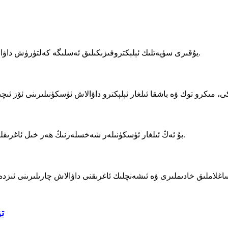
يۇقىرى سۈپەتلىك ئېلېكتروفىزىكىلىق ئەسلىگە كەلتۈرۈش داۋالاش ئۈسكۈنىلىرىنىڭ داڭلىق ۋە ئىناۋەتلىك ئىشلەپچىقارغۇچىسى.
بۇ ئەڭ ئىلغار ئۈسكۈنىلەر شەخسلەرنىڭ ھەر خىل ئاغرىقلىرىنى ئۈنۈملۈك يېنىكلىتىش ۋە باشقۇرۇش ئۈچۈن لايىھەلەنگەن.
ت