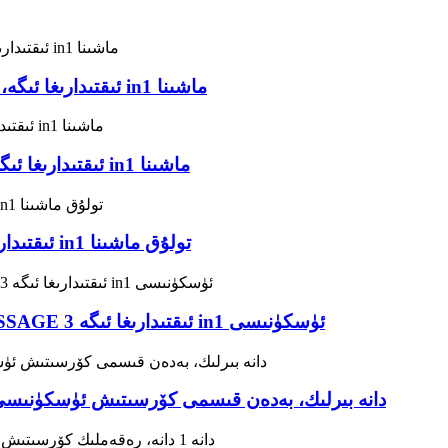
M101A: TENS+EMS+MASSAGE ئىقتىدارىغا ئىگە، ئەرزان 3 in1 ماشىنا
M102A: TENS+EMS+MASSAGE ئىقتىدارىغا ئىگە ئىلغار 3 in1 ماشىنا
R-C4A: TENS+EMS+MASSAGE ئىقتىدارىغا ئىگە 3 in1 تولۇق ماشىنا
R-C4D: ئىشلىتىش ئاسان، TENS+EMS+MASSAGE ئىقتىدارىغا ئىگە 3 in1 ئۈسكۈنىسى
R-C101A: TENS+EMS+IF+RUSS 4 دانە بىرلىك، بەدەن قىسمى كۆرسىتىش ئۈسكۈن