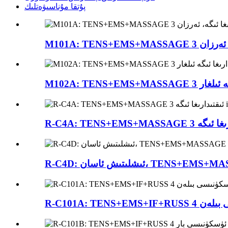
پۇتقا مۇناسىۋەتلىك
ىسى بىلەن