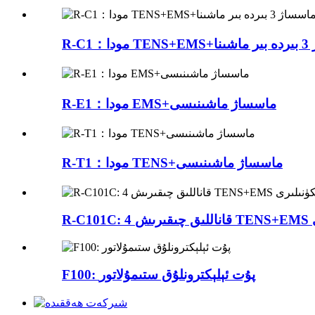
اشىنا
R-E1：مودا EMS+ماسساژ ماشىنىسى
R-T1：مودا TENS+ماسساژ ماشىنىسى
ى
F100: پۇت ئېلېكترونلۇق ستىمۇلاتور