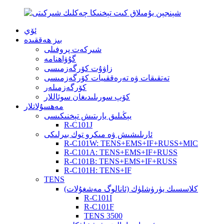
ئۆي
بىز ھەققىدە
شىركەت پروفىلى
گۇۋاھنامە
زاۋۇت كۆرگەزمىسى
تەتقىقات ۋە تەرەققىيات كۆرگەزمىسى
كۆرگەزمىلەر
كۆپ سورىلىدىغان سوئاللار
مەھسۇلاتلار
يېڭىلىق يارىتىش تېخنىكىسى
R-C101J
ئارىلىشىش ۋە مىكرو توك بىرلىكى
R-C101W: TENS+EMS+IF+RUSS+MIC
R-C101A: TENS+EMS+IF+RUSS
R-C101B: TENS+EMS+IF+RUSS
R-C101H: TENS+IF
TENS
كلاسسىك يۈرۈشلۈك (ئانالوگ مەشغۇلات)
R-C101I
R-C101F
TENS 3500