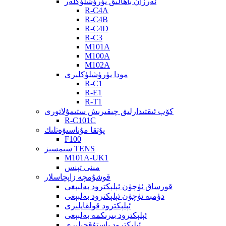
ئەرزان باھالىق يۈرۈشلۈكلەر
R-C4A
R-C4B
R-C4D
R-C3
M101A
M100A
M102A
مودا يۈرۈشلۈكلىرى
R-C1
R-E1
R-T1
كۆپ ئىقتىدارلىق چىقىرىش ستىمۇلاتورى
R-C101C
پۇتقا مۇناسىۋەتلىك
F100
سىمسىز TENS
M101A-UK1
مىنى تېنس
قوشۇمچە زاپچاسلار
قورساق ئۈچۈن ئېلېكترود بەلبېغى
دۈمبە ئۈچۈن ئېلېكترود بەلبېغى
ئېلېكترود قولقاپلىرى
ئېلېكترود بىرىكمە بەلبېغى
ئېلېكترود ياستۇقچىلىرى