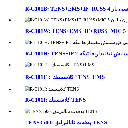
R-C101F：كلاسسىك TENS+EMS
R-C101I: كلاسسىك TENS
TENS3500: پەقەت ئانالىزلىق TENS