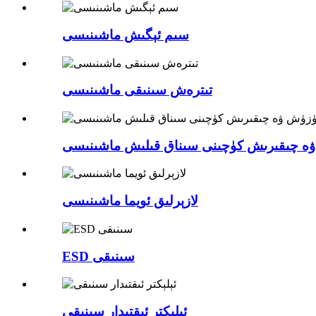
سىم ئېگىش ماشىنىسى
تىترەش سىنىقى ماشىنىسى
ە چىقىرىش كۈچىنى سىناق قىلىش ماشىنىسى
لازېرلىق ئويما ماشىنىسى
ESD سىنىقى
ئېلېكتر ئىقتىدار سىنىقى