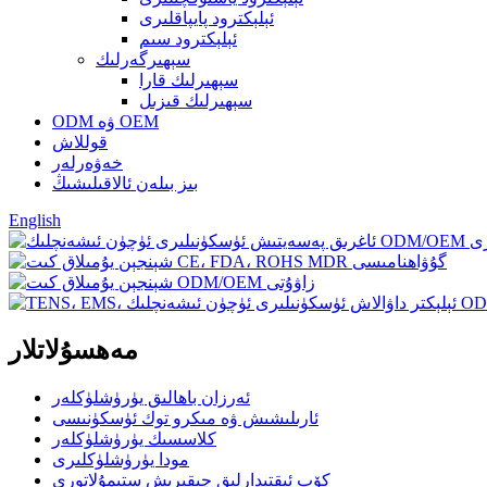
ئېلېكترود پايپاقلىرى
ئېلېكترود سىم
سېھىرگەرلىك
سېھىرلىك قارا
سېھىرلىك قىزىل
ODM ۋە OEM
قوللاش
خەۋەرلەر
بىز بىلەن ئالاقىلىشىڭ
English
مەھسۇلاتلار
ئەرزان باھالىق يۈرۈشلۈكلەر
ئارىلىشىش ۋە مىكرو توك ئۈسكۈنىسى
كلاسسىك يۈرۈشلۈكلەر
مودا يۈرۈشلۈكلىرى
كۆپ ئىقتىدارلىق چىقىرىش ستىمۇلاتورى